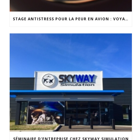
STAGE ANTISTRESS POUR LA PEUR EN AVION : VOYAGEZ SEREINEMENT
SÉMINAIRE D’ENTREPRISE CHEZ SKYWAY SIMULATION