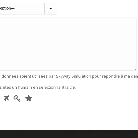
s données soient utilisées par Skyway Simulation pour répondre à ma d
s êtes un humain en sélectionnant
la clé
.
1
2
3
S
v
p
p
r
o