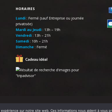
u
HORAIRES
v
e
Lundi
: Fermé (sauf Entreprise ou journée
z
privatisée)
Mardi au Jeudi
: 13h – 19h
q
Vendredi
: 13h – 21h
u
Samedi
: 10h – 21h
e
Dimanche
: Fermé
v
o
u
s
ê
t
e
s
u
 légales
-
CGV
n
re expérience sur notre site web. Ces informations nous aident à vous 