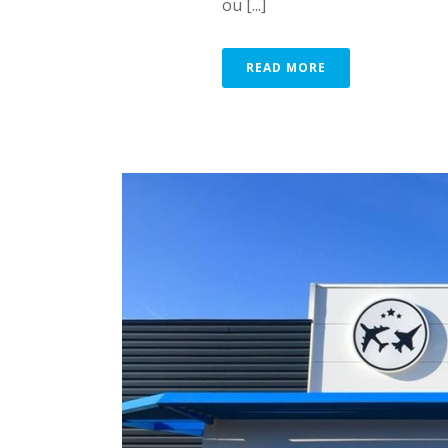
ou [...]
READ MORE