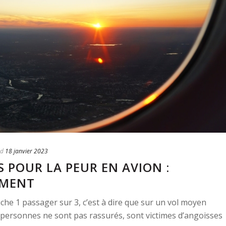
ed
18 janvier 2023
 POUR LA PEUR EN AVION :
EMENT
che 1 passager sur 3, c’est à dire que sur un vol moyen
 personnes ne sont pas rassurés, sont victimes d’angoisses