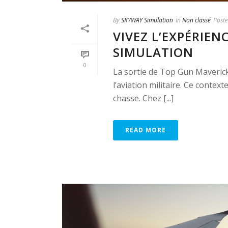
By
SKYWAY Simulation
In
Non classé
Post
VIVEZ L’EXPÉRIE
SIMULATION
0
La sortie de Top Gun Maveric
l’aviation militaire. Ce contex
chasse. Chez [...]
READ MORE