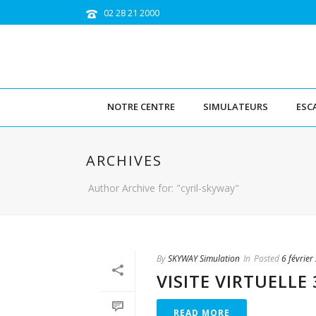
02 28 21 2000
NOTRE CENTRE
SIMULATEURS
ESC
ARCHIVES
Author Archive for: "cyril-skyway"
By
SKYWAY Simulation
In
Posted
6 février
VISITE VIRTUELLE 
READ MORE