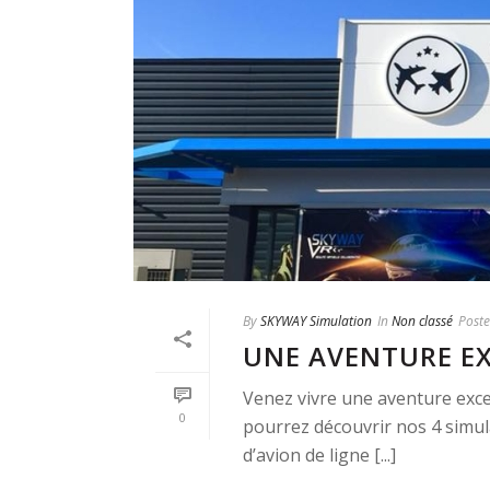
By
SKYWAY Simulation
In
Non classé
Post
UNE AVENTURE E
Venez vivre une aventure exc
0
pourrez découvrir nos 4 simul
d’avion de ligne [...]