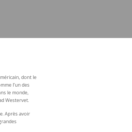
éricain, dont le
comme l’un des
ans le monde,
rad Westervet.
le. Après avoir
 grandes