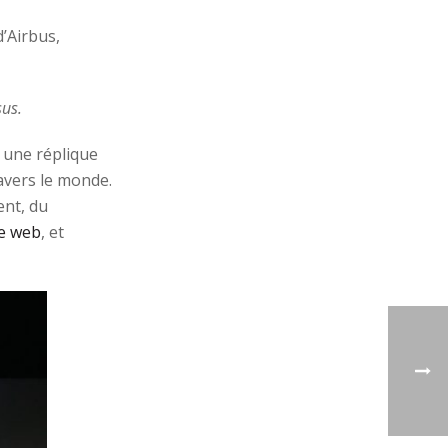
d’Airbus,
sus.
t une réplique
ravers le monde.
ent, du
te web
, et