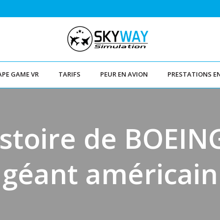
APE GAME VR
TARIFS
PEUR EN AVION
PRESTATIONS E
istoire de BOEING
géant américain