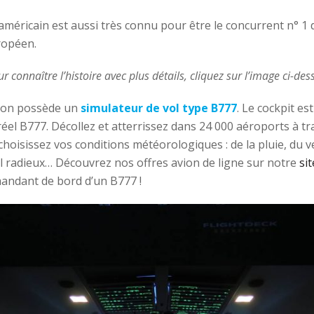
américain est aussi très connu pour être le concurrent n° 1 
ropéen.
r connaître l’histoire avec plus détails, cliquez sur l’image ci-des
ion possède un
simulateur de vol type B777
. Le cockpit es
réel B777. Décollez et atterrissez dans 24 000 aéroports à t
choisissez vos conditions météorologiques : de la pluie, du v
iel radieux… Découvrez nos offres avion de ligne sur notre
si
andant de bord d’un B777 !