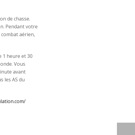
on de chasse.
on. Pendant votre
u combat aérien,
 1 heure et 30
monde. Vous
inute avant
s les AS du
lation.com/