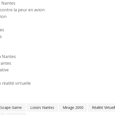
e Nantes
 contre la peur en avion
vion
tes
s
 à Nantes
Nantes
ative
réalité virtuelle
Escape Game
Loisirs Nantes
Mirage 2000
Réalité Virtuel