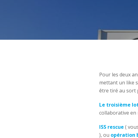
Pour les deux a
mettant un like s
être tiré au sort
Le troisième lo
collaborative en 
ISS rescue
( vou
), ou
opération 