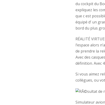
du cockpit du Bo
expliquez les co
que c est possibl
équipé d’ un gra
bord du plus gro
RÉALITÉ VIRTUELL
l’espace alors n’
de prendre la rel
Avec des casques
définition. Avec 
Si vous aimez re
collègues, ou vo
Simulateur avio