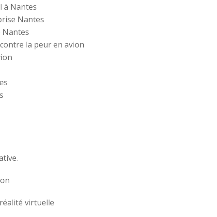
l à Nantes
prise Nantes
e Nantes
 contre la peur en avion
vion
tes
s
tive.
ion
éalité virtuelle