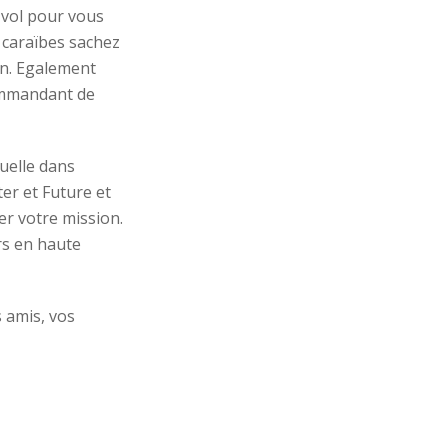
 vol pour vous
 caraïbes sachez
tin. Egalement
commandant de
uelle dans
ter et Future et
er votre mission.
rs en haute
 amis, vos