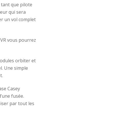
tant que pilote
eur qui sera
er un vol complet
Y VR vous pourrez
odules orbiter et
el. Une simple
t.
ase Casey
d’une fusée.
iser par tout les