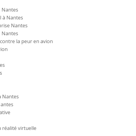
n Nantes
l à Nantes
prise Nantes
e Nantes
 contre la peur en avion
vion
tes
s
 à Nantes
Nantes
ative
réalité virtuelle