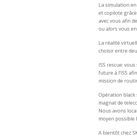
La simulation en
et copilote grâc
avec vous afin d
ou alors vous ent
La réalité virtu
choisir entre de
ISS rescue: vous
future à l’ISS af
mission de routi
Opération black
magnat de teleco
Nous avons local
moyen possible l
A bientôt chez 